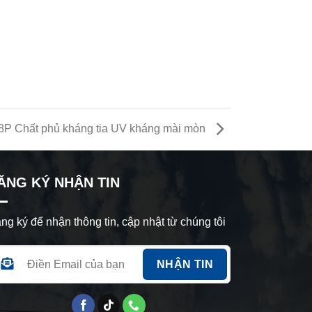
P Chất phủ kháng tia UV kháng mài mòn
ĂNG KÝ NHẬN TIN
ng ký để nhận thông tin, cập nhật từ chúng tôi