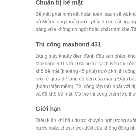
Chuẩn bị bề mặt
Bề mặt phải ninh kết hoàn toàn, sạch sẽ và kh
bỏ.Miệng ống thoát nước phải được cắt ngang 
bằng vữa không co ngót hoặc chất trám khe.Tất
Thi công maxbond 431
Dùng máy khuấy điện đánh đều sản phẩm khoảng 
Maxbond 431 với 10% nước sạch.Nên thi công 
khô bề mặt (khoảng 45 phút) trước khi thi công
lưới ở giữa để tăng độ bền của màng.Đảm bảo 
(hoàn thiện mềm). Thi công lớp thứ nhất với đ
và để khô bề mặt. Có thể thi công thêm lớp t
Giới hạn
Điều kiện khí hậu được khuyến nghị trong suố
nước hoặc chứa nước.Kết cấu không đồng nhất