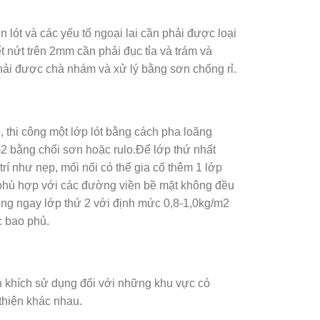
lót và các yếu tố ngoại lai cần phải được loại
 nứt trên 2mm cần phải đục tỉa và trám và
phải được chà nhám và xử lý bằng sơn chống rỉ.
 thi công một lớp lót bằng cách pha loãng
 bằng chổi sơn hoặc rulo.Để lớp thứ nhất
rí như nẹp, mối nối có thể gia cố thêm 1 lớp
 phù hợp với các đường viền bề mặt không đều
công ngay lớp thứ 2 với định mức 0,8-1,0kg/m2
c bao phủ.
n khích sử dụng đối với những khu vực có
thiện khác nhau.