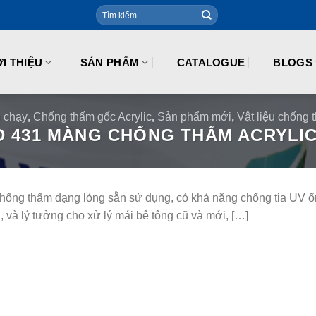
ỚI THIỆU
SẢN PHẨM
CATALOGUE
BLOGS
 chạy
,
Chống thấm gốc Acrylic
,
Sản phẩm mới
,
Vật liệu chống 
 431 MÀNG CHỐNG THẤM ACRYLIC 
hống thấm dạng lỏng sẵn sử dụng, có khả năng chống tia UV ổn
 và lý tưởng cho xử lý mái bê tông cũ và mới, […]