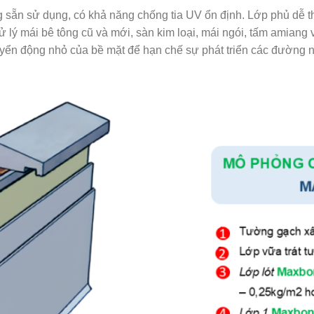
sẵn sử dụng, có khả năng chống tia UV ổn định. Lớp phủ dễ thi
 lý mái bê tông cũ và mới, sàn kim loại, mái ngói, tấm amiang v
ển động nhỏ của bề mặt để hạn chế sự phát triển các đường n