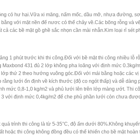
ông có hư hại.Vữa xi măng, nấm mốc, dầu mỡ, nhựa đường, sơn 
bằng với mặt nền để nươc có thể chảy về.Các bõng rỗng và vết
 cả các bề mặt gồ ghề sắc nhọn cần mài nhẵn.Kim loại rỉ sét 
1 phút trước khi thi công.Đối với bề mặt thi công nhiều lỗ rỗ,
Maxbond 431 đủ 2 lớp không pha loãng với định mức 0.3kg/m2
 lớp thứ 2 theo hướng vuông góc.Đối với mái bằng hoặc các vị t
rằng lưới ổn định về kích thước (độ co ngót thấp) và dễ dàng
ịnh mức 0,8-1,0 kg/m2 và phủ lưới lên trên lớp màng ướt. Thi 
hứ 3 với định mức 0,4kg/m2 để che phủ phần lưới còn chưa đượ
t quá trình thi công là từ 5-35°C, độ ẩm dưới 80%.Không khuyế
 hoặc thi công không đồng đều có thể khiến cho bề mặt hoàn 