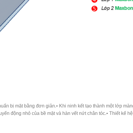
huẩn bị mặt bằng đơn giản.• Khi ninh kết tạo thành một lớp mà
huyển động nhỏ của bề mặt và hàn vết nứt chân tóc.• Thiết kế h