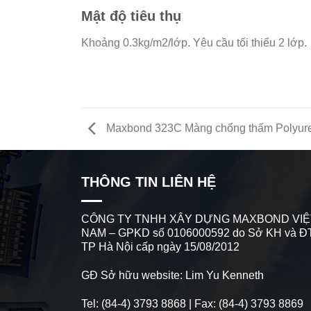
Mật độ tiêu thụ
Khoảng 0.3kg/m2/lớp. Yêu cầu tối thiểu 2 lớp.
Maxbond 323C Màng chống thấm Polyur
THÔNG TIN LIÊN HỆ
CÔNG TY TNHH XÂY DỰNG MAXBOND VIỆ
NAM – GPKD số 0106000592 do Sở KH và Đ
TP Hà Nội cấp ngày 15/08/2012
GĐ Sở hữu website: Lim Yu Kenneth
Tel: (84-4) 3793 8868 | Fax: (84-4) 3793 8869