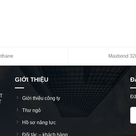
ethane
Maxbond 328
GIỚI THIỆU
Đ
T
Đă
Giới thiệu công ty
T
Thư ngỏ
Hồ sơ năng lực
Đối tác – khách hàng