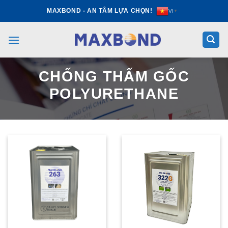
Skip
MAXBOND - AN TÂM LỰA CHỌN!
VI
▼
to
content
CHỐNG THẤM GỐC
POLYURETHANE