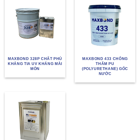
MAXBOND 328P CHẤT PHỦ
MAXBOND 433 CHỐNG
KHÁNG TIA UV KHÁNG MÀI
THẤM PU
MÒN
(POLYURETHANE) GỐC
NƯỚC