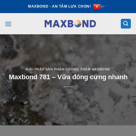
Skip
MAXBOND - AN TÂM LỰA CHỌN!
VI
▼
to
content
GIẢI PHÁP SẢN PHẨM CHỐNG THẤM MAXBOND
Maxbond 781 – Vữa đông cứng nhanh