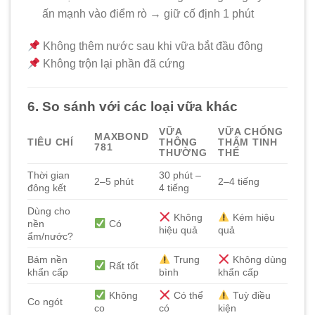
ấn mạnh vào điểm rò → giữ cố định 1 phút
Không thêm nước sau khi vữa bắt đầu đông
Không trộn lại phần đã cứng
6. So sánh với các loại vữa khác
VỮA
VỮA CHỐNG
MAXBOND
TIÊU CHÍ
THÔNG
THẤM TINH
781
THƯỜNG
THỂ
Thời gian
30 phút –
2–5 phút
2–4 tiếng
đông kết
4 tiếng
Dùng cho
Không
Kém hiệu
nền
Có
hiệu quả
quả
ẩm/nước?
Bám nền
Trung
Không dùng
Rất tốt
khẩn cấp
bình
khẩn cấp
Không
Có thể
Tuỳ điều
Co ngót
co
có
kiện