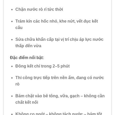
Chặn nước rò rỉ tức thời
Trám kín các hốc nhỏ, khe nứt, vết đục kết
cấu
Sửa chữa khẩn cấp tại vị trí chịu áp lực nước
thấp đến vừa
Đặc điểm nổi bật:
Đông kết chỉ trong 2–5 phút
Thi công trực tiếp trên nền ẩm, đang có nước
rò
Bám chặt vào bê tông, vữa, gạch – không cần
chất kết nối
Không co ngót – không tách nước – bám tốt