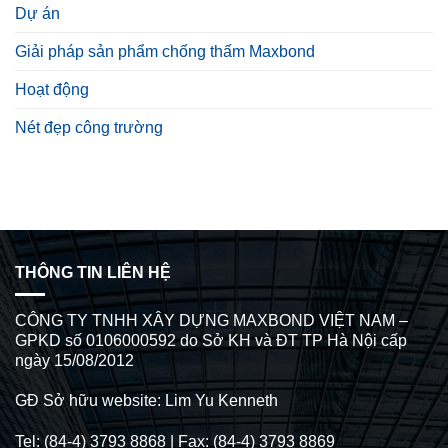
Dự án
Giải pháp sản phẩm chống thấm Maxbond
Hoạt động
Nét đẹp công trường
THÔNG TIN LIÊN HỆ
CÔNG TY TNHH XÂY DỰNG MAXBOND VIỆT NAM –
GPKD số 0106000592 do Sở KH và ĐT TP Hà Nội cấp
ngày 15/08/2012
GĐ Sở hữu website: Lim Yu Kenneth
Tel: (84-4) 3793 8868 | Fax: (84-4) 3793 8869