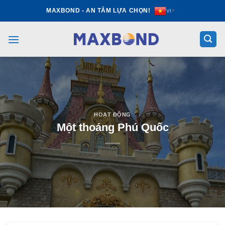
Skip
MAXBOND - AN TÂM LỰA CHỌN!
VI
▼
to
content
HOẠT ĐỘNG
Một thoáng Phú Quốc