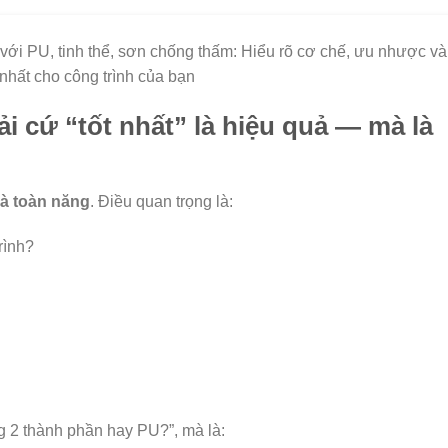
ới PU, tinh thể, sơn chống thấm: Hiểu rõ cơ chế, ưu nhược và
nhất cho công trình của bạn
 cứ “tốt nhất” là hiệu quả — mà là
là toàn năng
. Điều quan trọng là:
rình?
g 2 thành phần hay PU?”, mà là: