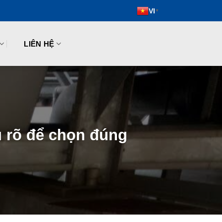
VI
▼
LIÊN HỆ
u rõ để chọn đúng