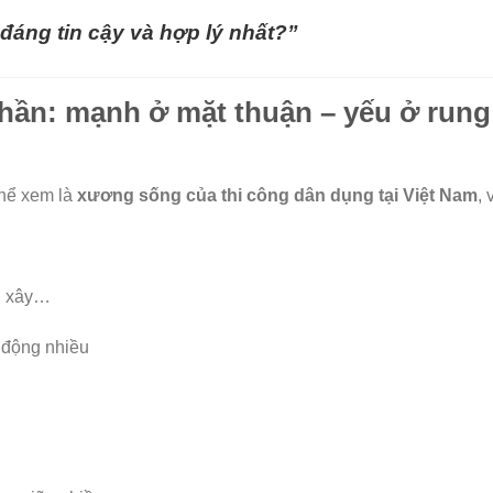
p đáng tin cậy và hợp lý nhất?”
phần: mạnh ở mặt thuận – yếu ở rung
thể xem là
xương sống của thi công dân dụng tại Việt Nam
, 
ch xây…
n động nhiều