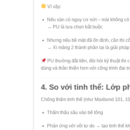
Vì vậy:
Nếu sàn có nguy cơ nứt – mái không có 
→ PU là lựa chọn bắt buộc
Nhưng nếu bề mặt đã ổn định, cần thi cô
→ Xi măng 2 thành phần lại là giải phá
PU thường đắt tiền, đòi hỏi kỹ thuật th
dùng và thân thiện hơn với công trình đại tr
4. So với tinh thể: Lớp p
Chống thấm tinh thể (như Maxbond 101, 10
Thẩm thấu sâu vào bê tông
Phản ứng với vôi tự do → tạo tinh thể k