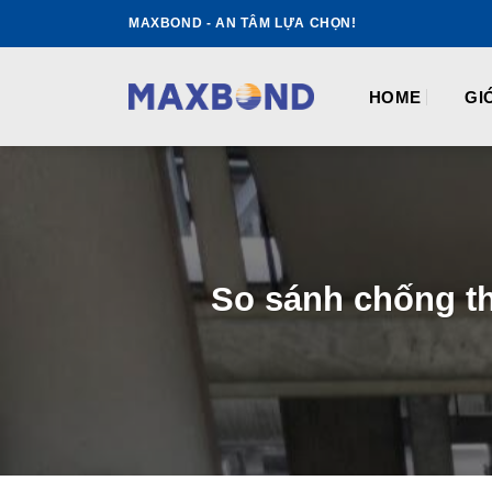
Skip
MAXBOND - AN TÂM LỰA CHỌN!
to
content
HOME
GI
So sánh chống th