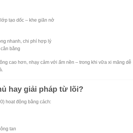
lớp tạo dốc – khe giãn nở
ng nhanh, chi phí hợp lý
p cân bằng
i công cao hơn, nhạy cảm với ẩm nền – trong khi vữa xi măng dễ
à.
hủ hay giải pháp từ lõi?
0) hoạt động bằng cách:
hông tan