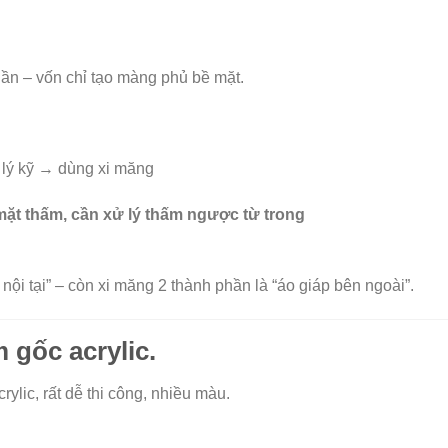
hần – vốn chỉ tạo màng phủ bề mặt.
 lý kỹ → dùng xi măng
ặt thấm, cần xử lý thấm ngược từ trong
ội tại” – còn xi măng 2 thành phần là “áo giáp bên ngoài”.
 gốc acrylic.
ylic, rất dễ thi công, nhiều màu.