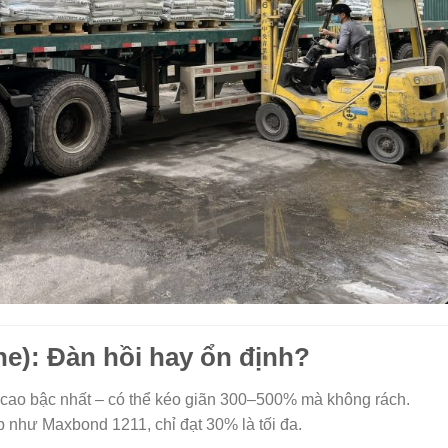
ne): Đàn hồi hay ổn định?
ãn cao bậc nhất – có thể kéo giãn 300–500% mà không rách.
p như Maxbond 1211, chỉ đạt 30% là tối đa.