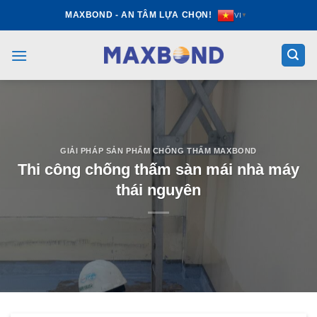
Skip
MAXBOND - AN TÂM LỰA CHỌN!
VI
▼
to
content
GIẢI PHÁP SẢN PHẨM CHỐNG THẤM MAXBOND
Thi công chống thấm sàn mái nhà máy
thái nguyên