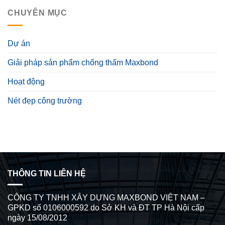
CHUYÊN MỤC
Dự án
Giải pháp sản phẩm chống thấm Maxbond
Hoạt động
Nét đẹp công trường
THÔNG TIN LIÊN HỆ
CÔNG TY TNHH XÂY DỰNG MAXBOND VIỆT NAM –
GPKD số 0106000592 do Sở KH và ĐT TP Hà Nội cấp
ngày 15/08/2012